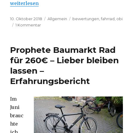
„Obi löscht negative Produktbewertungen“
weiterlesen
Veröffentlicht
10. Oktober 2018
Kategorien
Allgemein
Schlagwörter
bewertungen
,
fahrrad
,
obi
am
1 Kommentar
zu
Obi
löscht
negative
Prophete Baumarkt Rad
Produktbewertungen
für 260€ – Lieber bleiben
lassen –
Erfahrungsbericht
Im
Juni
brauc
hte
ich