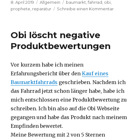
Veröffentlicht
8. April 2019
Kategorien
Allgemein
Schlagwörter
baumarkt
,
fahrrad
,
obi
,
am
prophete
,
reparatur
Schreibe einen Kommentar
zu
Prophete
Baumarkt
Rad
Obi löscht negative
–
wie
Produktbewertungen
ging
es
weiter
Vor kurzem habe ich meinen
Erfahrungsbericht über den
Kauf eines
Baumarktfahrrads
geschrieben. Nachdem ich
das Fahrrad jetzt schon länger habe, habe ich
mich entschlossen eine Produktbewertung zu
schreiben. Ich bin also auf die Obi Webseite
gegangen und habe das Produkt nach meinem
Empfinden bewertet.
Meine Bewertung mit 2 von 5 Sternen