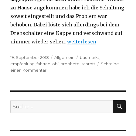
zu Hause angekommen habe ich die Schaltung
soweit eingestellt und das Problem war
behoben. Dabei löste sich allerdings bei dem
Drehschalter eine Kappe und verschwand auf
nimmer wieder sehen.
„Prophete Baumarkt Rad für
weiterlesen
Veröffentlicht
19. September 2018
Kategorien
Allgemein
Schlagwörter
baumarkt
,
am
empfehlung
,
fahrrad
,
obi
,
prophete
,
schrott
Schreibe
einen Kommentar
zu
Prophete
Baumarkt
Rad
für
260€
SU
Suche
–
nach:
Lieber
bleiben
lassen
–