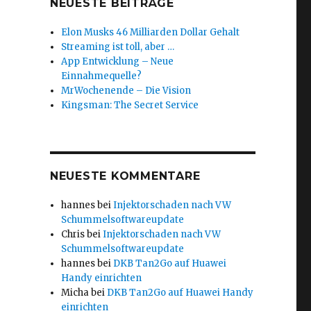
NEUESTE BEITRÄGE
Elon Musks 46 Milliarden Dollar Gehalt
Streaming ist toll, aber …
App Entwicklung – Neue
Einnahmequelle?
MrWochenende – Die Vision
Kingsman: The Secret Service
NEUESTE KOMMENTARE
hannes
bei
Injektorschaden nach VW
Schummelsoftwareupdate
Chris
bei
Injektorschaden nach VW
Schummelsoftwareupdate
hannes
bei
DKB Tan2Go auf Huawei
Handy einrichten
Micha
bei
DKB Tan2Go auf Huawei Handy
einrichten