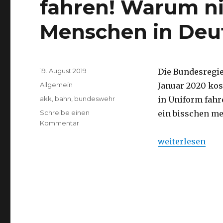
fahren! Warum ni
Menschen in Deu
Veröffentlicht
19. August 2019
Die Bundesregie
am
Kategorien
Allgemein
Januar 2020 kos
Schlagwörter
akk
,
bahn
,
bundeswehr
in Uniform fahr
Schreibe einen
ein bisschen me
Kommentar
zu
Bundeswehr
„Bundeswehr da
weiterlesen
darf
kostenlos
Bahn
fahren!
Warum
nicht
die
wichtigen