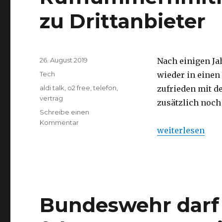
zu Drittanbieter
Veröffentlicht
26. August 2019
Nach einigen Ja
am
Kategorien
Tech
wieder in einen
Schlagwörter
aldi talk
,
o2 free
,
telefon
,
zufrieden mit de
vertrag
zusätzlich noch
Schreibe einen
Kommentar
zu
„Rufnummernmit
weiterlesen
Rufnummernmitnahme
von
Aldi
Talk
zu
Drittanbieter
Bundeswehr darf