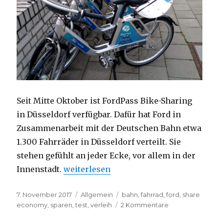
Seit Mitte Oktober ist FordPass Bike-Sharing
in Düsseldorf verfügbar. Dafür hat Ford in
Zusammenarbeit mit der Deutschen Bahn etwa
1.300 Fahrräder in Düsseldorf verteilt. Sie
stehen gefühlt an jeder Ecke, vor allem in der
Innenstadt.
„FordPass Bike Sharing ausprobiert: M
weiterlesen
Veröffentlicht
7. November 2017
Kategorien
Allgemein
Schlagwörter
bahn
,
fahrrad
,
ford
,
share
am
economy
,
sparen
,
test
,
verleih
2 Kommentare
zu
FordPass