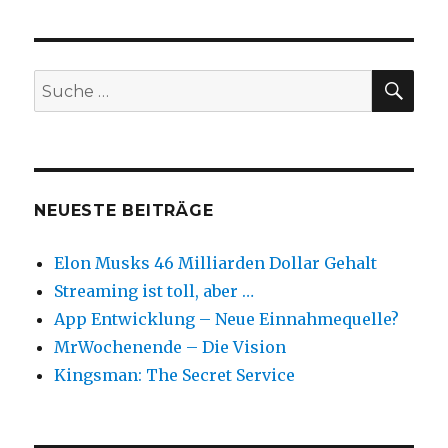
Bike
Sharing
ausprobiert:
Meine
SU
Suche
Erfahrung
nach:
NEUESTE BEITRÄGE
Elon Musks 46 Milliarden Dollar Gehalt
Streaming ist toll, aber …
App Entwicklung – Neue Einnahmequelle?
MrWochenende – Die Vision
Kingsman: The Secret Service