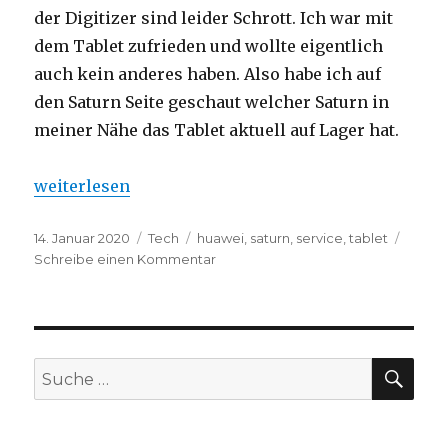
der Digitizer sind leider Schrott. Ich war mit
dem Tablet zufrieden und wollte eigentlich
auch kein anderes haben. Also habe ich auf
den Saturn Seite geschaut welcher Saturn in
meiner Nähe das Tablet aktuell auf Lager hat.
„Saturn Ready To Use – Lohnt sich das bei einem T
weiterlesen
Veröffentlicht
14. Januar 2020
Kategorien
Tech
Schlagwörter
huawei
,
saturn
,
service
,
tablet
am
Schreibe einen Kommentar
zu
Saturn
Ready
To
Use
–
SU
Suche
Lohnt
nach:
sich
das