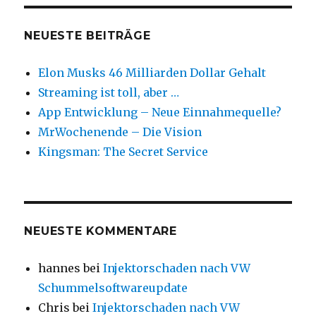
bei
einem
Tablet?
NEUESTE BEITRÄGE
Elon Musks 46 Milliarden Dollar Gehalt
Streaming ist toll, aber …
App Entwicklung – Neue Einnahmequelle?
MrWochenende – Die Vision
Kingsman: The Secret Service
NEUESTE KOMMENTARE
hannes
bei
Injektorschaden nach VW
Schummelsoftwareupdate
Chris
bei
Injektorschaden nach VW