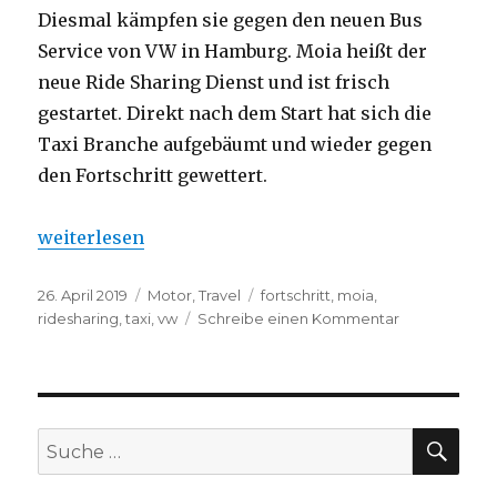
Diesmal kämpfen sie gegen den neuen Bus
Service von VW in Hamburg. Moia heißt der
neue Ride Sharing Dienst und ist frisch
gestartet. Direkt nach dem Start hat sich die
Taxi Branche aufgebäumt und wieder gegen
den Fortschritt gewettert.
„Taxi Unternehmen – Hört endlich auf den Fortschr
weiterlesen
Veröffentlicht
26. April 2019
Kategorien
Motor
,
Travel
Schlagwörter
fortschritt
,
moia
,
am
ridesharing
,
taxi
,
vw
Schreibe einen Kommentar
zu
Taxi
Unternehme
–
Hört
endlich
SU
Suche
auf
nach:
den