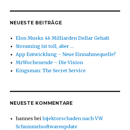
Fortschritt
zu
blockieren
NEUESTE BEITRÄGE
Elon Musks 46 Milliarden Dollar Gehalt
Streaming ist toll, aber …
App Entwicklung – Neue Einnahmequelle?
MrWochenende – Die Vision
Kingsman: The Secret Service
NEUESTE KOMMENTARE
hannes
bei
Injektorschaden nach VW
Schummelsoftwareupdate