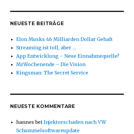
Fortschritt
zu
blockieren
NEUESTE BEITRÄGE
Elon Musks 46 Milliarden Dollar Gehalt
Streaming ist toll, aber …
App Entwicklung – Neue Einnahmequelle?
MrWochenende – Die Vision
Kingsman: The Secret Service
NEUESTE KOMMENTARE
hannes
bei
Injektorschaden nach VW
Schummelsoftwareupdate