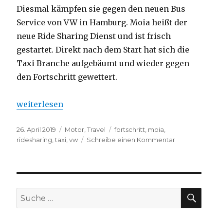
Diesmal kämpfen sie gegen den neuen Bus
Service von VW in Hamburg. Moia heißt der
neue Ride Sharing Dienst und ist frisch
gestartet. Direkt nach dem Start hat sich die
Taxi Branche aufgebäumt und wieder gegen
den Fortschritt gewettert.
„Taxi Unternehmen – Hört endlich auf den Fortschr
weiterlesen
Veröffentlicht
26. April 2019
Kategorien
Motor
,
Travel
Schlagwörter
fortschritt
,
moia
,
am
ridesharing
,
taxi
,
vw
Schreibe einen Kommentar
zu
Taxi
Unternehme
–
Hört
endlich
SU
Suche
auf
nach:
den